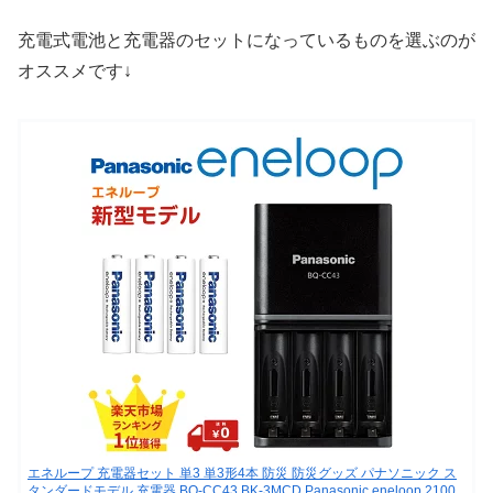
充電式電池と充電器のセットになっているものを選ぶのが
オススメです↓
エネループ 充電器セット 単3 単3形4本 防災 防災グッズ パナソニック ス
タンダードモデル 充電器 BQ-CC43 BK-3MCD Panasonic eneloop 2100