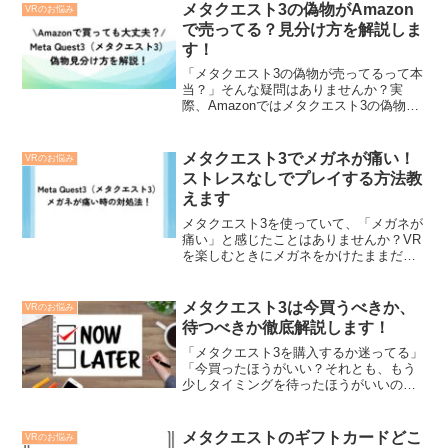
メタクエスト3の偽物がAmazon
VRのお悩み
で売ってる？見分け方を解説しま
す！
「メタクエスト3の偽物が売ってるって本
当？」そんな疑問はありませんか？実
際、Amazonではメタクエスト3の偽物が
売られていることがあります。特に、以
下に当てはまるなら、偽物の可能性が高
いです。・出荷元・販売元が
メタクエスト3でメガネが痛い！
VRのお悩み
「Amazon.co.jp」...
ストレスなしでプレイする方法教
えます
メタクエスト3を使っていて、「メガネが
痛い」と感じたことはありませんか？VR
を楽しむときにメガネをかけたままだ
と、鼻やこめかみが痛くなることってあ
りますよね。特に長時間使用すると、痛
みが長引いて、どんどんストレスになっ
メタクエスト3は今買うべきか、
VRのお悩み
てしまいます。そこで今...
待つべきか徹底解説します！
「メタクエスト3を購入するか迷ってる」
「今買ったほうがいい？それとも、もう
少しタイミングを待ったほうがいいのか
な…」そんなお悩みはありませんか？メ
タクエスト3は、かなり値段が高いです
し、いつ購入に踏み切るか悩みますよ
メタクエストのギフトカードどこ
VRのお悩み