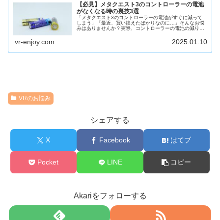
【必見】メタクエスト3のコントローラーの電池
がなくなる時の裏技3選
「メタクエスト3のコントローラーの電池がすぐに減って
しまう」「最近、買い換えたばかりなのに…」そんなお悩
みはありませんか？実際、コントローラーの電池の減りが
早いと感じている人は多いです。SNSでも、新品なのに1
ヶ月しか持たない…という人もい...
vr-enjoy.com
2025.01.10
VRのお悩み
シェアする
X
Facebook
はてブ
Pocket
LINE
コピー
Akariをフォローする