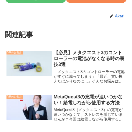
Akari
関連記事
【必見】メタクエスト3のコント
VRのお悩み
ローラーの電池がなくなる時の裏
技3選
「メタクエスト3のコントローラーの電池
がすぐに減ってしまう」「最近、買い換
えたばかりなのに…」そんなお悩みはあ
りませんか？実際、コントローラーの電
池の減りが早いと感じている人は多いで
す。SNSでも、新品なのに1ヶ月しか持た
MetaQuest3の充電が追いつかな
VRのお悩み
ない…という人もい...
い！給電しながら使用する方法
MetaQuest3（メタクエスト3）の充電が
追いつかなくて、ストレスを感じていま
せんか？今回は給電しながら使用する方
法を紹介します！