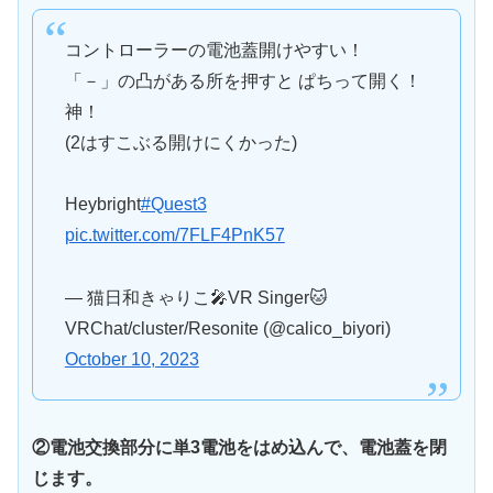
コントローラーの電池蓋開けやすい！
「－」の凸がある所を押すと ぱちって開く！
神！
(2はすこぶる開けにくかった)
Heybright
#Quest3
pic.twitter.com/7FLF4PnK57
— 猫日和きゃりこ🎤VR Singer🐱
VRChat/cluster/Resonite (@calico_biyori)
October 10, 2023
②電池交換部分に単3電池をはめ込んで、電池蓋を閉
じます。